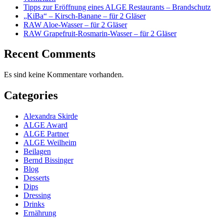
Tipps zur Eröffnung eines ALGE Restaurants – Brandschutz
„KiBa“ – Kirsch-Banane – für 2 Gläser
RAW Aloe-Wasser – für 2 Gläser
RAW Grapefruit-Rosmarin-Wasser – für 2 Gläser
Recent Comments
Es sind keine Kommentare vorhanden.
Categories
Alexandra Skirde
ALGE Award
ALGE Partner
ALGE Weilheim
Beilagen
Bernd Bissinger
Blog
Desserts
Dips
Dressing
Drinks
Ernährung