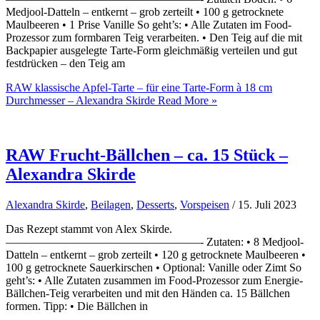
Medjool-Datteln – entkernt – grob zerteilt • 100 g getrocknete
Maulbeeren • 1 Prise Vanille So geht’s: • Alle Zutaten im Food-
Prozessor zum formbaren Teig verarbeiten. • Den Teig auf die mit
Backpapier ausgelegte Tarte-Form gleichmäßig verteilen und gut
festdrücken – den Teig am
RAW klassische Apfel-Tarte – für eine Tarte-Form à 18 cm
Durchmesser – Alexandra Skirde
Read More »
RAW Frucht-Bällchen – ca. 15 Stück –
Alexandra Skirde
Alexandra Skirde
,
Beilagen
,
Desserts
,
Vorspeisen
/
15. Juli 2023
Das Rezept stammt von Alex Skirde.
—————————————————- Zutaten: • 8 Medjool-
Datteln – entkernt – grob zerteilt • 120 g getrocknete Maulbeeren •
100 g getrocknete Sauerkirschen • Optional: Vanille oder Zimt So
geht’s: • Alle Zutaten zusammen im Food-Prozessor zum Energie-
Bällchen-Teig verarbeiten und mit den Händen ca. 15 Bällchen
formen. Tipp: • Die Bällchen in