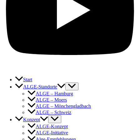
Start
ALGE-Standorte
ALGE – Hamburg
ALGE – Moers
ALGE – Mönchengladbach
ALGE – Schweiz
Konzept
ALGE-Konzept
ALGE-Initiative
Alge-Empfehlungen