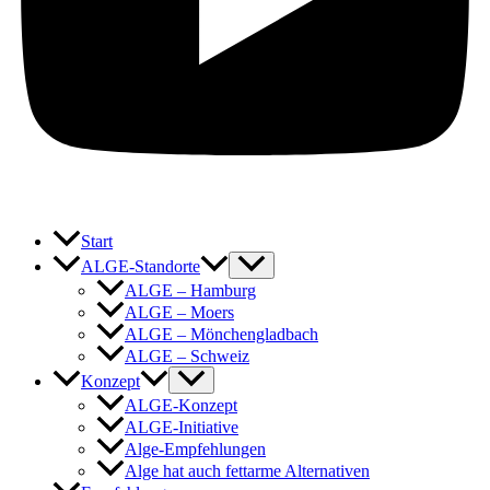
Start
ALGE-Standorte
ALGE – Hamburg
ALGE – Moers
ALGE – Mönchengladbach
ALGE – Schweiz
Konzept
ALGE-Konzept
ALGE-Initiative
Alge-Empfehlungen
Alge hat auch fettarme Alternativen