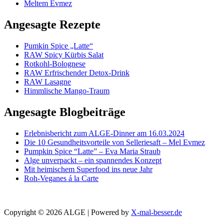
Meltem Evmez
Angesagte Rezepte
Pumkin Spice „Latte“
RAW Spicy Kürbis Salat
Rotkohl-Bolognese
RAW Erfrischender Detox-Drink
RAW Lasagne
Himmlische Mango-Traum
Angesagte Blogbeiträge
Erlebnisbericht zum ALGE-Dinner am 16.03.2024
Die 10 Gesundheitsvorteile von Selleriesaft – Mel Evmez
Pumpkin Spice “Latte” – Eva Maria Straub
Alge unverpackt – ein spannendes Konzept
Mit heimischem Superfood ins neue Jahr
Roh-Veganes á la Carte
Copyright © 2026 ALGE | Powered by
X-mal-besser.de